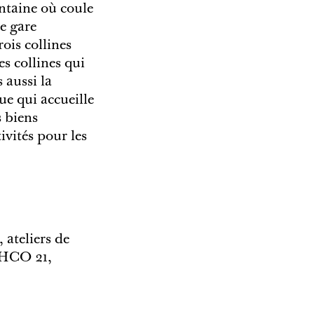
ontaine où coule
te gare
ois collines
s collines qui
s aussi la
e qui accueille
 biens
ivités pour les
 ateliers de
 EHCO 21,