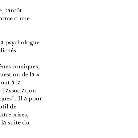
e, tantôt
forme d’une
, la psychologue
lichés.
cènes comiques,
uestion de la «
ont à la
 l'association
ques”. Il a pour
util de
entreprises,
 la suite du