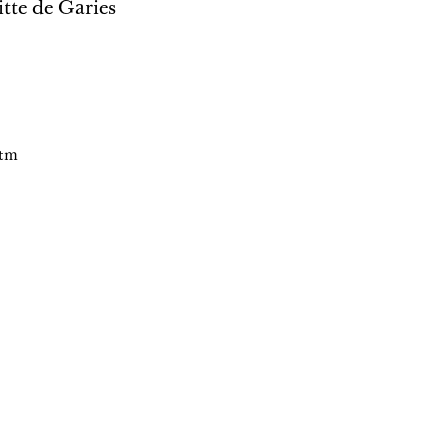
itte de Garies
htm