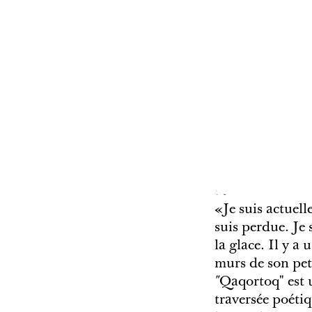
«Je suis actuell
suis perdue. Je 
la glace. Il y a
murs de son pet
"
Qaqortoq" est u
traversée poéti