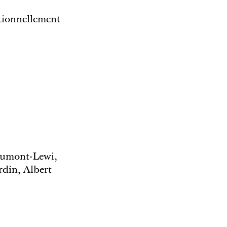
itionnellement
 Dumont-Lewi,
rdin, Albert