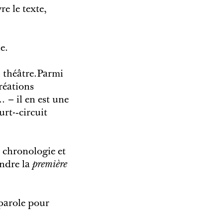
vre le texte,
e.
u théâtre.Parmi
réations
… – il en est une
t-­‐circuit
 chronologie et
endre la
première
 parole pour