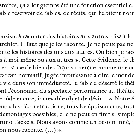
toires, ça a longtemps été une fonction essentielle
able réservoir de fables, de récits, qui habitent not
siste à raconter des histoires aux autres, disait le
rehler. Il faut que je les raconte. Je ne peux pas ne
onte les histoires des uns aux autres. Ou bien je ra
es à moi-même ou aux autres ». Cette évidence, le t
e en cause de bien des façons : perçue comme une 
arcan normatif, jugée impuissante à dire le monde
 vie dans son immédiateté, la fable a déserté le thé
ont l’économie, du spectacle performance au théât
le rôde encore, increvable objet de désir… « Notre
outes les déconstructions, tous les épuisements, tout
s démontages possibles, elle ne peut en finir si simp
 Bruno Tackels. Nous avons comme un besoin inné, i
’on nous raconte. (…) ».