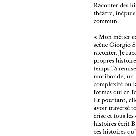
Raconter des his
théâtre, inépuis
commun.
« Mon métier con
scène Giorgio St
raconter. Je rac
propres histoir
temps l’a remis
moribonde, un c
complexité ou la
formes qui en f
Et pourtant, el
avoir traversé t
crise et tous le
histoires écrit
ces histoires qu