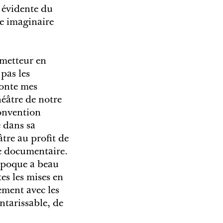
, évidente du
re imaginaire
 metteur en
 pas les
conte mes
héâtre de notre
convention
 dans sa
âtre au profit de
re documentaire.
 époque a beau
es les mises en
lement avec les
ntarissable, de