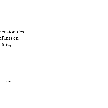
hension des
nfants en
naire,
icienne